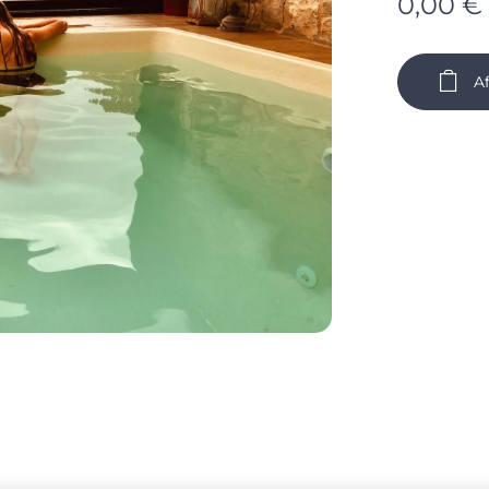
0,00
€
Af